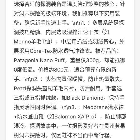
选择合适的探洞装备是温度管理策略的核心。针
对洞穴探险的极端环境，我们推荐以下实用装
备，确保新手快速上手。\n\n1. ：多层系统是探
洞技巧精髓。内层选吸湿排汗速干衣（如
Merino羊毛T恤），中层用抓绒或羽绒背心，外
层采用Gore-Tex防水透气冲锋衣。推荐品牌：
Patagonia Nano Puff，重量仅300g，却能抵御
0度低温。价格约800元，适合预算有限的新
手。\n\n2. ：头盔内置保暖帽，防止热量散失。
Petzl探洞头盔配羊毛内衬，防滑耐用。手套选
三指或五指抓绒款，如Black Diamond，保持手
指灵活性同时保温。\n\n3. ：Neoprene潜水袜
+防水登山靴（如Salomon XA Pro），防止脚部
湿冷。探洞故事中，一位摄影爱好者在贵州黄果
树洞穴探险时，仅因鞋袜不当而中断行程。