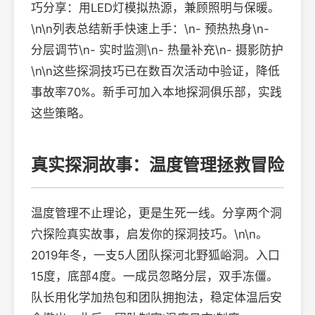
巧分享：用LED灯模拟热源，兼顾照明与保暖。
\n\n列表总结新手快速上手：\n- 预热热身\n-
分层调节\n- 实时监测\n- 热量补充\n- 摄影防护
\n\n这些探洞技巧已在数百次活动中验证，降低
事故率70%。新手可加入本地探洞俱乐部，实践
这些策略。
真实探洞故事：温度管理拯救冒险
温度管理不止理论，更是生死一线。分享两个洞
穴探险真实故事，启发你的探洞技巧。\n\n。
2019年冬，一支5人团队探河北野狐峪洞。入口
15度，底部4度。一成员忽略分层，双手冻僵。
队长用化学加热包和团队拥抱法，稳定体温后安