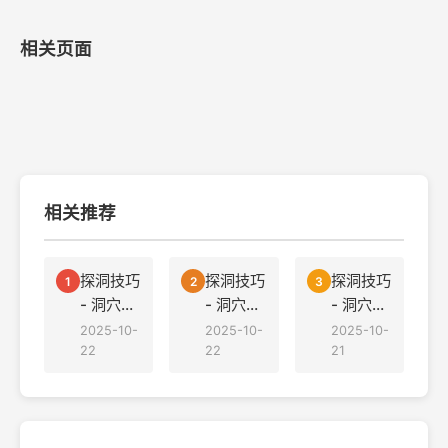
相关页面
相关推荐
探洞技巧
探洞技巧
探洞技巧
1
2
3
- 洞穴探
- 洞穴探
- 洞穴探
险中的路
险中的装
险中的水
2025-10-
2025-10-
2025-10-
线规划技
22
备轻量化
22
源管理策
21
巧
策略
略