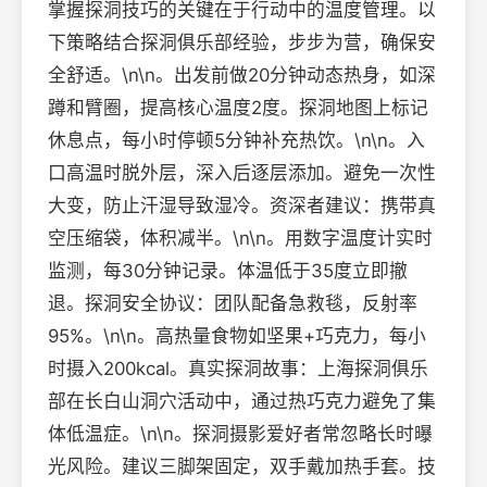
掌握探洞技巧的关键在于行动中的温度管理。以
下策略结合探洞俱乐部经验，步步为营，确保安
全舒适。\n\n。出发前做20分钟动态热身，如深
蹲和臂圈，提高核心温度2度。探洞地图上标记
休息点，每小时停顿5分钟补充热饮。\n\n。入
口高温时脱外层，深入后逐层添加。避免一次性
大变，防止汗湿导致湿冷。资深者建议：携带真
空压缩袋，体积减半。\n\n。用数字温度计实时
监测，每30分钟记录。体温低于35度立即撤
退。探洞安全协议：团队配备急救毯，反射率
95%。\n\n。高热量食物如坚果+巧克力，每小
时摄入200kcal。真实探洞故事：上海探洞俱乐
部在长白山洞穴活动中，通过热巧克力避免了集
体低温症。\n\n。探洞摄影爱好者常忽略长时曝
光风险。建议三脚架固定，双手戴加热手套。技