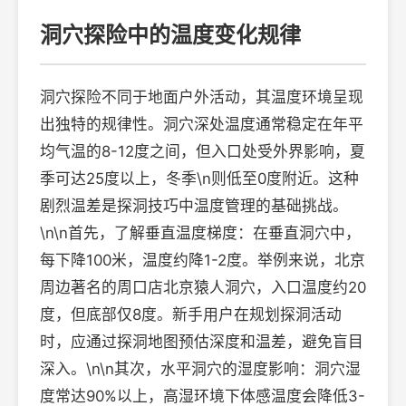
洞穴探险中的温度变化规律
洞穴探险不同于地面户外活动，其温度环境呈现
出独特的规律性。洞穴深处温度通常稳定在年平
均气温的8-12度之间，但入口处受外界影响，夏
季可达25度以上，冬季\n则低至0度附近。这种
剧烈温差是探洞技巧中温度管理的基础挑战。
\n\n首先，了解垂直温度梯度：在垂直洞穴中，
每下降100米，温度约降1-2度。举例来说，北京
周边著名的周口店北京猿人洞穴，入口温度约20
度，但底部仅8度。新手用户在规划探洞活动
时，应通过探洞地图预估深度和温差，避免盲目
深入。\n\n其次，水平洞穴的湿度影响：洞穴湿
度常达90%以上，高湿环境下体感温度会降低3-