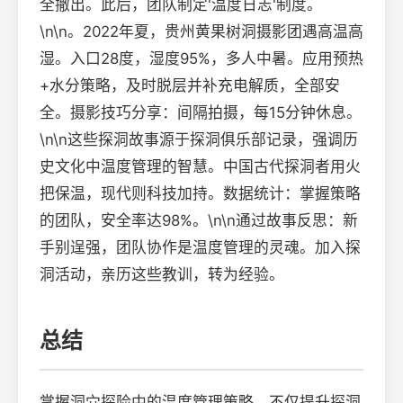
全撤出。此后，团队制定'温度日志'制度。
\n\n。2022年夏，贵州黄果树洞摄影团遇高温高
湿。入口28度，湿度95%，多人中暑。应用预热
+水分策略，及时脱层并补充电解质，全部安
全。摄影技巧分享：间隔拍摄，每15分钟休息。
\n\n这些探洞故事源于探洞俱乐部记录，强调历
史文化中温度管理的智慧。中国古代探洞者用火
把保温，现代则科技加持。数据统计：掌握策略
的团队，安全率达98%。\n\n通过故事反思：新
手别逞强，团队协作是温度管理的灵魂。加入探
洞活动，亲历这些教训，转为经验。
总结
掌握洞穴探险中的温度管理策略，不仅提升探洞