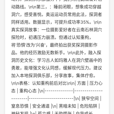
动路线。\n\n第三，：睡前闭眼，想象成功穿越
洞穴，感受喜悦。奥运运动员常用此法，探洞者
同样适用。数据显示，可提升成功率35%。\n\n
真实探洞故事：一位摄影爱好者在云南石林洞穴
探险时，初遇压力崩溃。但通过认知重构，
将'恐惧'改为'兴奋'，最终拍出获奖探洞摄影作
品。他的经历激励无数新手。\n\n此外，融入探
洞历史文化：学习古人如玛雅人在洞穴壁画中的
勇敢，能增强文化认同感，缓解现代压力。建议
加入本地探洞俱乐部，分享故事，集体疗愈。
\n\n表格：认知重构前后对比\n\n| 方面 | 压力心
态 | 重构心态 |\n|--------------|--------------
--------|----------------------|\n| 狭窄空间 |
窒息恐惧 | 安全通道 |\n| 黑暗未知 | 危险陷阱 |
神秘发现 |\n| 孤立感 | 无助慌张 | 自我成长