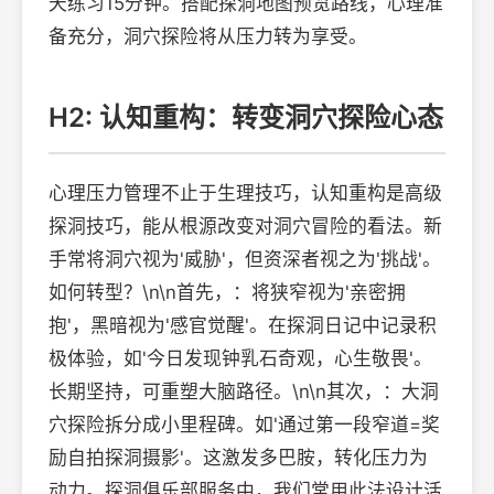
天练习15分钟。搭配探洞地图预览路线，心理准
备充分，洞穴探险将从压力转为享受。
H2: 认知重构：转变洞穴探险心态
心理压力管理不止于生理技巧，认知重构是高级
探洞技巧，能从根源改变对洞穴冒险的看法。新
手常将洞穴视为'威胁'，但资深者视之为'挑战'。
如何转型？\n\n首先，：将狭窄视为'亲密拥
抱'，黑暗视为'感官觉醒'。在探洞日记中记录积
极体验，如'今日发现钟乳石奇观，心生敬畏'。
长期坚持，可重塑大脑路径。\n\n其次，：大洞
穴探险拆分成小里程碑。如'通过第一段窄道=奖
励自拍探洞摄影'。这激发多巴胺，转化压力为
动力。探洞俱乐部服务中，我们常用此法设计活