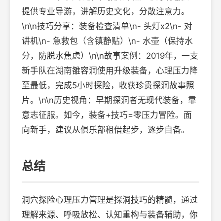
提供专业导游，讲解历史文化，分散注意力。
\n\n技巧分享：装备检查清单\n- 头灯x2\n- 对
讲机\n- 急救包（含镇静贴）\n- 水壶（保持水
分，防脱水焦虑）\n\n故事案例：2019年，一支
新手队在湖南雒容洞使用升级装备，心理压力降
至最低，完成5小时探险，收获珍贵探洞故事照
片。\n\n历史视角：早期探洞者无现代装备，靠
意志征服。如今，装备+技巧=零压力冒险。面
向新手，建议从俱乐部租借起步，逐步自备。
总结
洞穴探险心理压力管理是探洞技巧的精髓，通过
理解来源、呼吸放松、认知重构与装备辅助，你