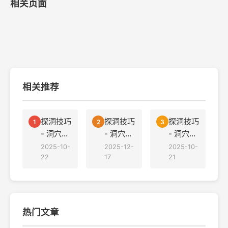
相关页面
相关推荐
探洞技巧
探洞技巧
探洞技巧
1
2
3
- 洞穴探
- 洞穴探
- 洞穴探
险中的装
险中的生
险中的温
2025-10-
2025-12-
2025-10-
备防水策
22
物识别与
17
度管理策
21
略
保护
略
热门文章