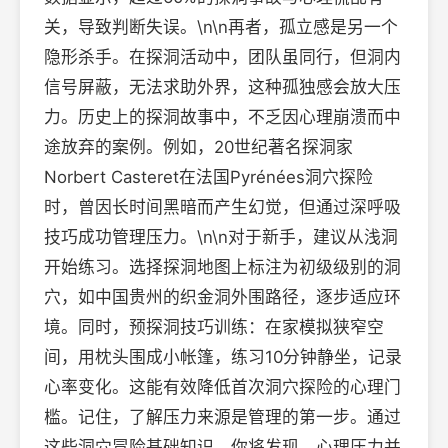
关，导致判断失误。\n\n再者，孤立感是另一个
隐形杀手。在探洞活动中，团队虽同行，但洞内
信号屏蔽，无法求助外界，这种孤独感会放大压
力。历史上的探洞故事中，不乏因心理崩溃而中
途放弃的案例。例如，20世纪著名探洞家
Norbert Casteret在法国Pyrénées洞穴探险
时，曾因长时间黑暗而产生幻觉，但通过深呼吸
技巧成功管理压力。\n\n对于新手，建议从浅洞
开始练习。选择探洞地图上标注为初级级别的洞
穴，如中国贵州的织金洞外围路径，逐步适应环
境。同时，预探洞技巧训练：在家模拟狭窄空
间，用枕头围成小帐篷，练习10分钟静坐，记录
心率变化。这能有效降低首次洞穴探险的心理门
槛。记住，了解压力来源是管理的第一步。通过
这些洞穴冒险基础知识，你将发现，心理压力并