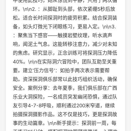
中使用此技巧，她从惊慌到平静，只用了两次循
环。\n\n2. ：从脚趾到头部，依次紧绷5秒后放
松。适合长时间探洞时的疲劳积累。结合探洞装
备，如头灯微光下闭眼练习，更易入定。\n\n3.
：聚焦当下感官——触摸岩壁纹理，听水滴声
响，闻泥土气息。这能转移注意力，减少对未知
的焦虑。研究显示，正念训练可将探洞压力降低
40%。\n\n在实际洞穴冒险中，团队互助至关重
要。建立'压力信号'：如拍手两次表示需要帮
助。资深探洞俱乐部常以此技巧组织活动，确保
安全。案例分享：去年夏季，我们俱乐部在广西
乐业大洞探险，一名成员突发幽闭恐惧，通过队
友引导4-7-8呼吸，顺利通过200米窄道，继续
拍摄探洞摄影作品。这不仅是技巧，更是探洞故
事的生动篇章。\n\n新手提示：探洞前一周，每